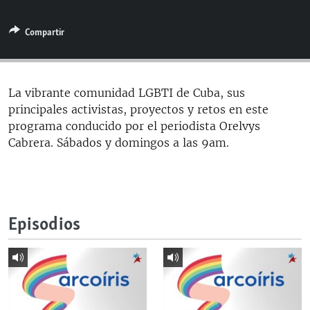
RADIO MARTÍ
Compartir
ESPECIALES
MULTIMEDIA
ESPECIALES
EDITORIALES
LA REALIDAD DE LA VIVIENDA EN CUBA
La vibrante comunidad LGBTI de Cuba, sus
principales activistas, proyectos y retos en este
SER VIEJO EN CUBA
SÍGUENOS
programa conducido por el periodista Orelvys
KENTU-CUBANO
Cabrera. Sábados y domingos a las 9am.
LOS SANTOS DE HIALEAH
DESINFORMACIÓN RUSA EN AMÉRICA LATINA
LA INVASIÓN DE RUSIA A UCRANIA
Episodios