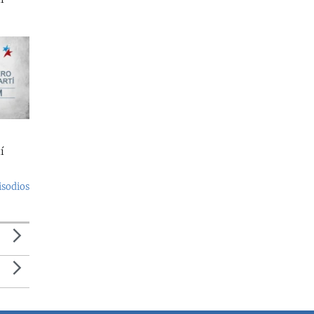
í
isodios