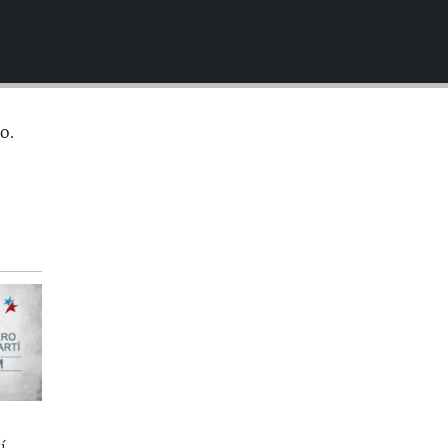
EMBED
o.
í