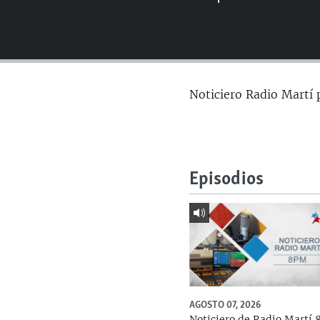
RADIO MARTÍ
ESPECIALES
MULTIMEDIA
ESPECIALES
EDITORIALES
LA REALIDAD DE LA VIVIENDA EN
Noticiero Radio Martí 
CUBA
SER VIEJO EN CUBA
KENTU-CUBANO
LOS SANTOS DE HIALEAH
Episodios
DESINFORMACIÓN RUSA EN
AMÉRICA LATINA
LA INVASIÓN DE RUSIA A UCRANIA
AGOSTO 07, 2026
Noticiero de Radio Martí 