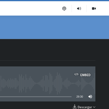
EMBED
able
29:30
Descargar