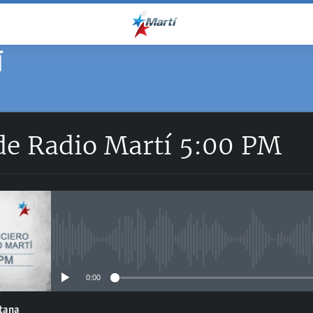
Í
 de Radio Martí 5:00 PM
No media source currently avail
0:00
ntana