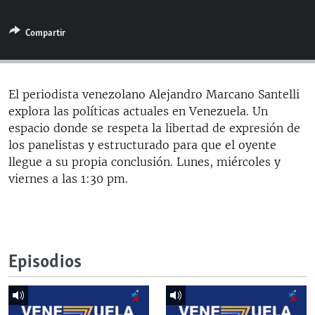
RADIO MARTÍ
Compartir
ESPECIALES
MULTIMEDIA
ESPECIALES
EDITORIALES
LA REALIDAD DE LA VIVIENDA EN CUBA
El periodista venezolano Alejandro Marcano Santelli
explora las políticas actuales en Venezuela. Un
SER VIEJO EN CUBA
SÍGUENOS
espacio donde se respeta la libertad de expresión de
KENTU-CUBANO
los panelistas y estructurado para que el oyente
llegue a su propia conclusión. Lunes, miércoles y
LOS SANTOS DE HIALEAH
viernes a las 1:30 pm.
DESINFORMACIÓN RUSA EN AMÉRICA LATINA
LA INVASIÓN DE RUSIA A UCRANIA
Episodios