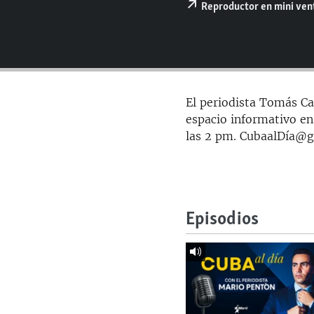
RADIO MARTÍ
Reproductor en mini ve
ESPECIALES
MULTIMEDIA
ESPECIALES
EDITORIALES
LA REALIDAD DE LA VIVIENDA EN
CUBA
El periodista Tomás Car
SER VIEJO EN CUBA
espacio informativo en
las 2 pm. CubaalDía@
KENTU-CUBANO
LOS SANTOS DE HIALEAH
DESINFORMACIÓN RUSA EN
AMÉRICA LATINA
Episodios
LA INVASIÓN DE RUSIA A UCRANIA