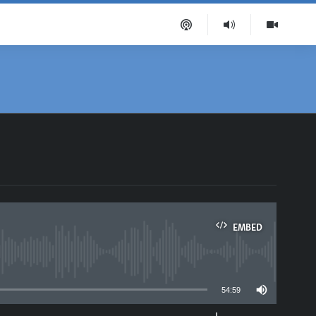
EMBED
able
54:59