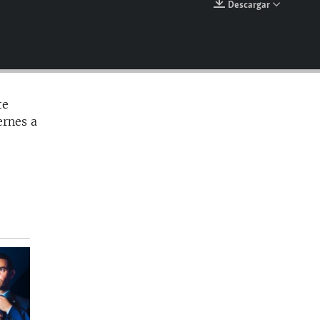
Descargar
EMBED
te
ernes a