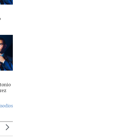
o
tonio
rez
isodios