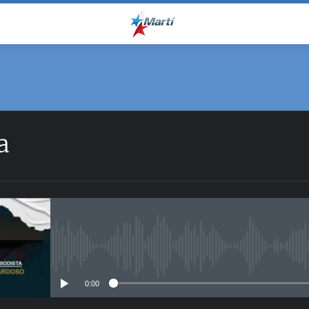
a
No media source currently avail
0:00