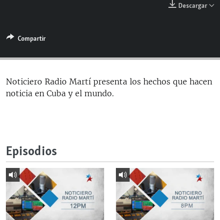
Descargar
RADIO MARTÍ
ESPECIALES
Compartir
MULTIMEDIA
ESPECIALES
EDITORIALES
LA REALIDAD DE LA VIVIENDA EN CUBA
SER VIEJO EN CUBA
Noticiero Radio Martí presenta los hechos que hacen
SÍGUENOS
noticia en Cuba y el mundo.
KENTU-CUBANO
LOS SANTOS DE HIALEAH
DESINFORMACIÓN RUSA EN AMÉRICA LATINA
Episodios
LA INVASIÓN DE RUSIA A UCRANIA