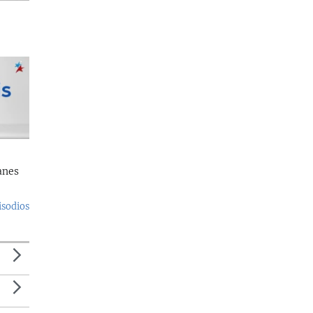
anes
isodios