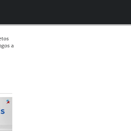
EMBED
etos
ngos a