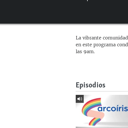
RADIO MARTÍ
ESPECIALES
MULTIMEDIA
ESPECIALES
EDITORIALES
LA REALIDAD DE LA VIVIENDA EN
La vibrante comunidad 
CUBA
en este programa condu
SER VIEJO EN CUBA
las 9am.
KENTU-CUBANO
LOS SANTOS DE HIALEAH
DESINFORMACIÓN RUSA EN
Episodios
AMÉRICA LATINA
LA INVASIÓN DE RUSIA A UCRANIA