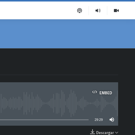
EMBED
able
29:29
Descargar