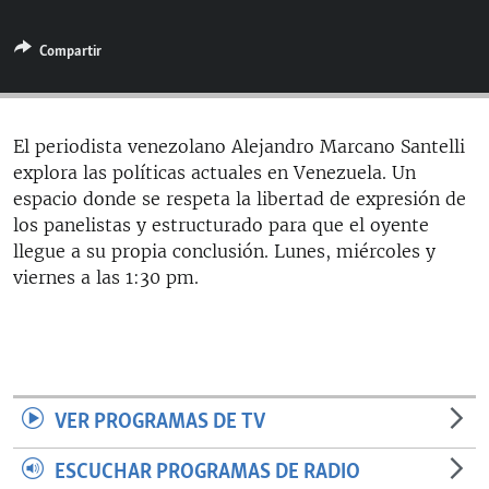
RADIO MARTÍ
Compartir
ESPECIALES
MULTIMEDIA
ESPECIALES
EDITORIALES
LA REALIDAD DE LA VIVIENDA EN CUBA
El periodista venezolano Alejandro Marcano Santelli
explora las políticas actuales en Venezuela. Un
SER VIEJO EN CUBA
SÍGUENOS
espacio donde se respeta la libertad de expresión de
KENTU-CUBANO
los panelistas y estructurado para que el oyente
llegue a su propia conclusión. Lunes, miércoles y
LOS SANTOS DE HIALEAH
viernes a las 1:30 pm.
DESINFORMACIÓN RUSA EN AMÉRICA LATINA
LA INVASIÓN DE RUSIA A UCRANIA
VER PROGRAMAS DE TV
ESCUCHAR PROGRAMAS DE RADIO