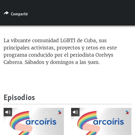
RADIO MARTÍ
Compartir
ESPECIALES
MULTIMEDIA
ESPECIALES
EDITORIALES
LA REALIDAD DE LA VIVIENDA EN CUBA
La vibrante comunidad LGBTI de Cuba, sus
principales activistas, proyectos y retos en este
SER VIEJO EN CUBA
SÍGUENOS
programa conducido por el periodista Orelvys
KENTU-CUBANO
Cabrera. Sábados y domingos a las 9am.
LOS SANTOS DE HIALEAH
DESINFORMACIÓN RUSA EN AMÉRICA LATINA
LA INVASIÓN DE RUSIA A UCRANIA
Episodios