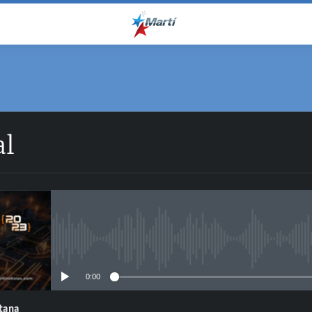
al
No media source currently avail
0:00
ntana