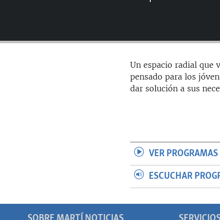
RADIO MARTÍ
ESPECIALES
MULTIMEDIA
ESPECIALES
EDITORIALES
LA REALIDAD DE LA VIVIENDA EN
Un espacio radial que v
CUBA
pensado para los jóven
SER VIEJO EN CUBA
dar solución a sus nece
KENTU-CUBANO
LOS SANTOS DE HIALEAH
DESINFORMACIÓN RUSA EN
AMÉRICA LATINA
VER PROGRAMAS 
LA INVASIÓN DE RUSIA A UCRANIA
ESCUCHAR PROG
SOBRE MARTÍ NOTICIAS
SERVICIO