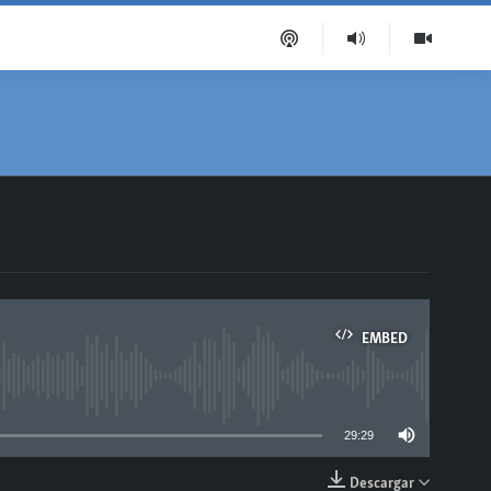
EMBED
able
29:29
Descargar