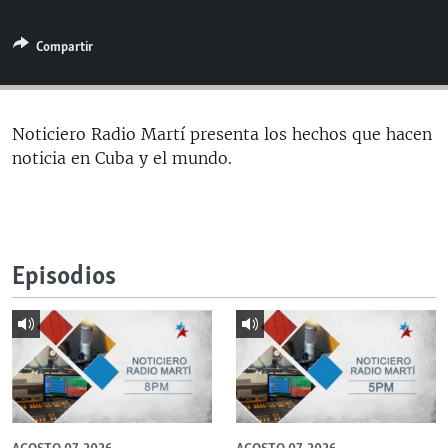
RADIO MARTÍ
Compartir
ESPECIALES
MULTIMEDIA
ESPECIALES
EDITORIALES
LA REALIDAD DE LA VIVIENDA EN CUBA
Noticiero Radio Martí presenta los hechos que hacen
noticia en Cuba y el mundo.
SER VIEJO EN CUBA
SÍGUENOS
KENTU-CUBANO
LOS SANTOS DE HIALEAH
Episodios
DESINFORMACIÓN RUSA EN AMÉRICA LATINA
LA INVASIÓN DE RUSIA A UCRANIA