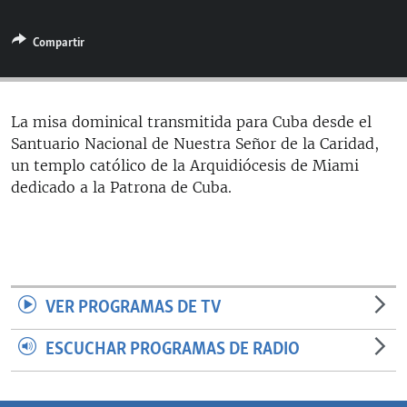
RADIO MARTÍ
Compartir
ESPECIALES
MULTIMEDIA
ESPECIALES
EDITORIALES
LA REALIDAD DE LA VIVIENDA EN CUBA
La misa dominical transmitida para Cuba desde el
Santuario Nacional de Nuestra Señor de la Caridad,
SER VIEJO EN CUBA
SÍGUENOS
un templo católico de la Arquidiócesis de Miami
KENTU-CUBANO
dedicado a la Patrona de Cuba.
LOS SANTOS DE HIALEAH
DESINFORMACIÓN RUSA EN AMÉRICA LATINA
LA INVASIÓN DE RUSIA A UCRANIA
VER PROGRAMAS DE TV
ESCUCHAR PROGRAMAS DE RADIO