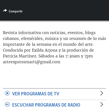
RADIO MARTÍ
Compartir
ESPECIALES
MULTIMEDIA
ESPECIALES
EDITORIALES
LA REALIDAD DE LA VIVIENDA EN CUBA
Revista informativa con noticias, eventos, blogs
cubanos, efemérides, música y un resumen de lo más
SER VIEJO EN CUBA
SÍGUENOS
importante de la semana en el mundo del arte.
KENTU-CUBANO
Conducida por Exilda Arjona y la producción de
Patricia Martínez. Sábados a las 7:30am y 7pm
LOS SANTOS DE HIALEAH
arteexpressmarti@gmail.com
DESINFORMACIÓN RUSA EN AMÉRICA LATINA
LA INVASIÓN DE RUSIA A UCRANIA
VER PROGRAMAS DE TV
ESCUCHAR PROGRAMAS DE RADIO