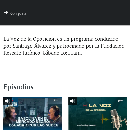
RADIO MARTÍ
Compartir
ESPECIALES
MULTIMEDIA
ESPECIALES
EDITORIALES
LA REALIDAD DE LA VIVIENDA EN CUBA
La Voz de la Oposición es un programa conducido
por Santiago Álvarez y patrocinado por la Fundación
SER VIEJO EN CUBA
SÍGUENOS
Rescate Jurídico. Sábado 10:00am.
KENTU-CUBANO
LOS SANTOS DE HIALEAH
DESINFORMACIÓN RUSA EN AMÉRICA LATINA
Episodios
LA INVASIÓN DE RUSIA A UCRANIA