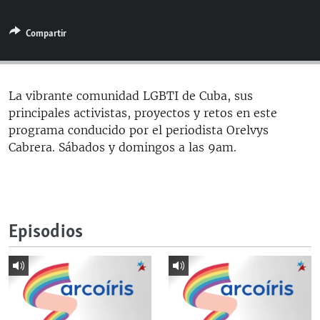
RADIO MARTÍ
Compartir
ESPECIALES
MULTIMEDIA
ESPECIALES
EDITORIALES
LA REALIDAD DE LA VIVIENDA EN CUBA
La vibrante comunidad LGBTI de Cuba, sus
principales activistas, proyectos y retos en este
SER VIEJO EN CUBA
SÍGUENOS
programa conducido por el periodista Orelvys
KENTU-CUBANO
Cabrera. Sábados y domingos a las 9am.
LOS SANTOS DE HIALEAH
DESINFORMACIÓN RUSA EN AMÉRICA LATINA
LA INVASIÓN DE RUSIA A UCRANIA
Episodios