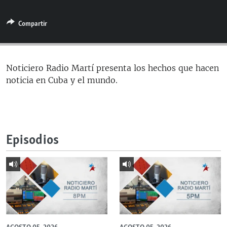
RADIO MARTÍ
Compartir
ESPECIALES
MULTIMEDIA
ESPECIALES
EDITORIALES
LA REALIDAD DE LA VIVIENDA EN CUBA
Noticiero Radio Martí presenta los hechos que hacen
noticia en Cuba y el mundo.
SER VIEJO EN CUBA
SÍGUENOS
KENTU-CUBANO
LOS SANTOS DE HIALEAH
Episodios
DESINFORMACIÓN RUSA EN AMÉRICA LATINA
LA INVASIÓN DE RUSIA A UCRANIA