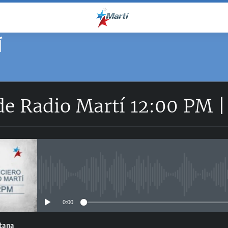
Í
de Radio Martí 12:00 PM 
No media source currently avail
0:00
ntana