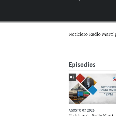
RADIO MARTÍ
ESPECIALES
MULTIMEDIA
ESPECIALES
EDITORIALES
LA REALIDAD DE LA VIVIENDA EN
Noticiero Radio Martí 
CUBA
SER VIEJO EN CUBA
KENTU-CUBANO
LOS SANTOS DE HIALEAH
Episodios
DESINFORMACIÓN RUSA EN
AMÉRICA LATINA
LA INVASIÓN DE RUSIA A UCRANIA
AGOSTO 07, 2026
Noticiero de Radio Martí