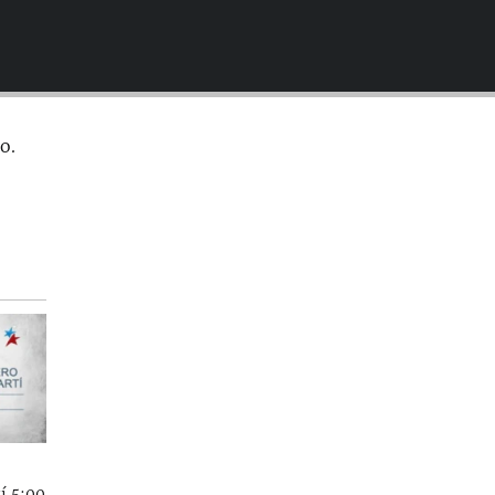
EMBED
o.
í 5:00