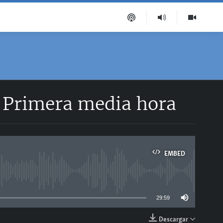
| Primera media hora
EMBED
able
29:59
Descargar