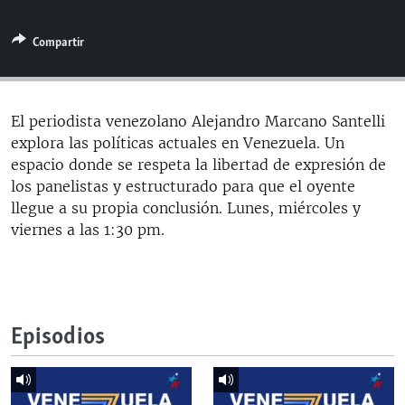
RADIO MARTÍ
Compartir
ESPECIALES
MULTIMEDIA
ESPECIALES
EDITORIALES
LA REALIDAD DE LA VIVIENDA EN CUBA
El periodista venezolano Alejandro Marcano Santelli
explora las políticas actuales en Venezuela. Un
SER VIEJO EN CUBA
SÍGUENOS
espacio donde se respeta la libertad de expresión de
KENTU-CUBANO
los panelistas y estructurado para que el oyente
llegue a su propia conclusión. Lunes, miércoles y
LOS SANTOS DE HIALEAH
viernes a las 1:30 pm.
DESINFORMACIÓN RUSA EN AMÉRICA LATINA
LA INVASIÓN DE RUSIA A UCRANIA
Episodios