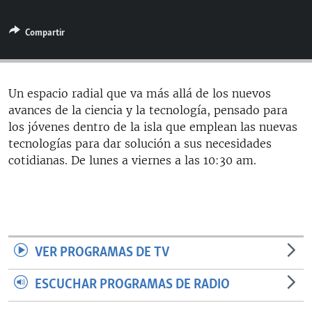
RADIO MARTÍ
Compartir
ESPECIALES
MULTIMEDIA
ESPECIALES
EDITORIALES
LA REALIDAD DE LA VIVIENDA EN CUBA
Un espacio radial que va más allá de los nuevos
avances de la ciencia y la tecnología, pensado para
SER VIEJO EN CUBA
SÍGUENOS
los jóvenes dentro de la isla que emplean las nuevas
KENTU-CUBANO
tecnologías para dar solución a sus necesidades
cotidianas. De lunes a viernes a las 10:30 am.
LOS SANTOS DE HIALEAH
DESINFORMACIÓN RUSA EN AMÉRICA LATINA
LA INVASIÓN DE RUSIA A UCRANIA
VER PROGRAMAS DE TV
ESCUCHAR PROGRAMAS DE RADIO