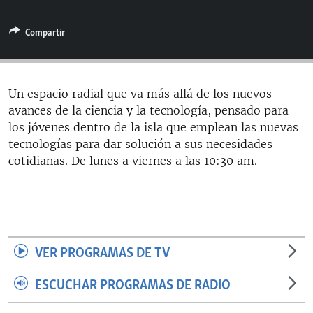
RADIO MARTÍ
Compartir
ESPECIALES
MULTIMEDIA
ESPECIALES
EDITORIALES
LA REALIDAD DE LA VIVIENDA EN CUBA
Un espacio radial que va más allá de los nuevos
avances de la ciencia y la tecnología, pensado para
SER VIEJO EN CUBA
SÍGUENOS
los jóvenes dentro de la isla que emplean las nuevas
KENTU-CUBANO
tecnologías para dar solución a sus necesidades
cotidianas. De lunes a viernes a las 10:30 am.
LOS SANTOS DE HIALEAH
DESINFORMACIÓN RUSA EN AMÉRICA LATINA
LA INVASIÓN DE RUSIA A UCRANIA
VER PROGRAMAS DE TV
ESCUCHAR PROGRAMAS DE RADIO