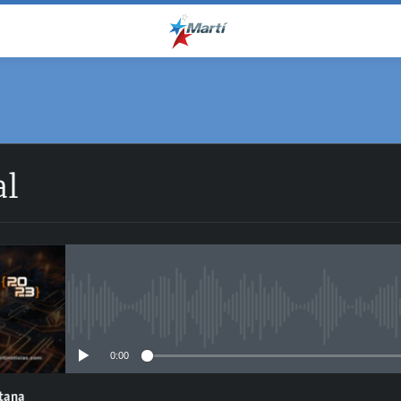
al
No media source currently avail
0:00
ntana