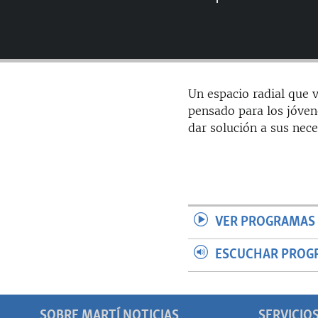
RADIO MARTÍ
ESPECIALES
MULTIMEDIA
ESPECIALES
EDITORIALES
LA REALIDAD DE LA VIVIENDA EN
Un espacio radial que v
CUBA
pensado para los jóven
SER VIEJO EN CUBA
dar solución a sus nece
KENTU-CUBANO
LOS SANTOS DE HIALEAH
DESINFORMACIÓN RUSA EN
AMÉRICA LATINA
VER PROGRAMAS 
LA INVASIÓN DE RUSIA A UCRANIA
ESCUCHAR PROG
SOBRE MARTÍ NOTICIAS
SERVICIO