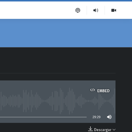
EMBED
able
29:29
Descargar