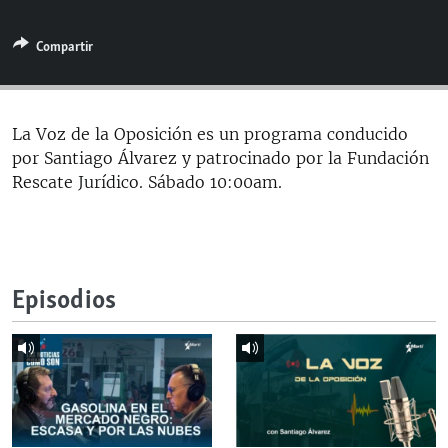
RADIO MARTÍ
Compartir
ESPECIALES
MULTIMEDIA
ESPECIALES
EDITORIALES
LA REALIDAD DE LA VIVIENDA EN CUBA
La Voz de la Oposición es un programa conducido
por Santiago Álvarez y patrocinado por la Fundación
SER VIEJO EN CUBA
SÍGUENOS
Rescate Jurídico. Sábado 10:00am.
KENTU-CUBANO
LOS SANTOS DE HIALEAH
DESINFORMACIÓN RUSA EN AMÉRICA LATINA
Episodios
LA INVASIÓN DE RUSIA A UCRANIA