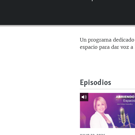
RADIO MARTÍ
ESPECIALES
MULTIMEDIA
ESPECIALES
EDITORIALES
LA REALIDAD DE LA VIVIENDA EN
Un programa dedicado a
CUBA
espacio para dar voz a
SER VIEJO EN CUBA
KENTU-CUBANO
LOS SANTOS DE HIALEAH
Episodios
DESINFORMACIÓN RUSA EN
AMÉRICA LATINA
LA INVASIÓN DE RUSIA A UCRANIA