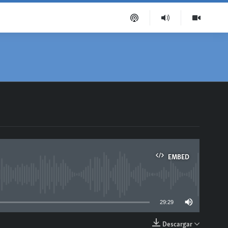
EMBED
able
29:29
Descargar