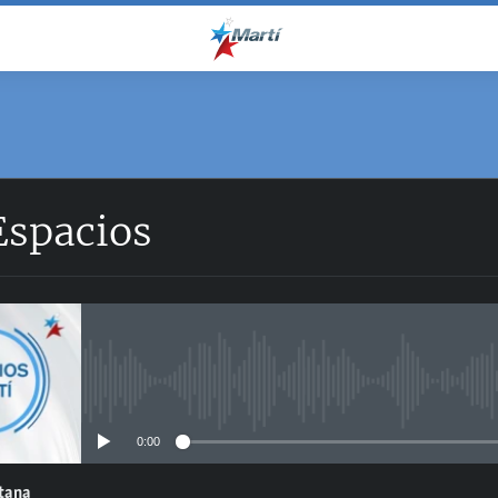
Espacios
No media source currently avail
0:00
ntana