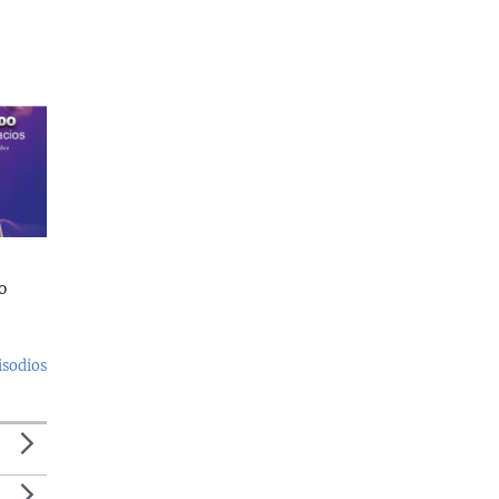
o
isodios