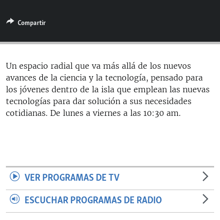
RADIO MARTÍ
Compartir
ESPECIALES
MULTIMEDIA
ESPECIALES
EDITORIALES
LA REALIDAD DE LA VIVIENDA EN CUBA
Un espacio radial que va más allá de los nuevos
avances de la ciencia y la tecnología, pensado para
SER VIEJO EN CUBA
SÍGUENOS
los jóvenes dentro de la isla que emplean las nuevas
KENTU-CUBANO
tecnologías para dar solución a sus necesidades
cotidianas. De lunes a viernes a las 10:30 am.
LOS SANTOS DE HIALEAH
DESINFORMACIÓN RUSA EN AMÉRICA LATINA
LA INVASIÓN DE RUSIA A UCRANIA
VER PROGRAMAS DE TV
ESCUCHAR PROGRAMAS DE RADIO