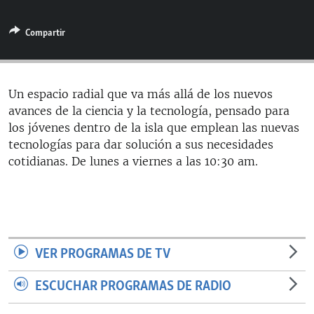
RADIO MARTÍ
Compartir
ESPECIALES
MULTIMEDIA
ESPECIALES
EDITORIALES
LA REALIDAD DE LA VIVIENDA EN CUBA
Un espacio radial que va más allá de los nuevos
avances de la ciencia y la tecnología, pensado para
SER VIEJO EN CUBA
SÍGUENOS
los jóvenes dentro de la isla que emplean las nuevas
KENTU-CUBANO
tecnologías para dar solución a sus necesidades
cotidianas. De lunes a viernes a las 10:30 am.
LOS SANTOS DE HIALEAH
DESINFORMACIÓN RUSA EN AMÉRICA LATINA
LA INVASIÓN DE RUSIA A UCRANIA
VER PROGRAMAS DE TV
ESCUCHAR PROGRAMAS DE RADIO