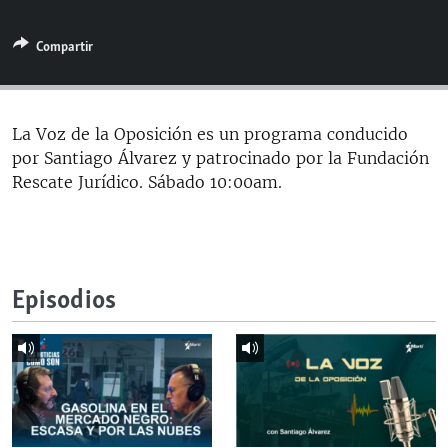
RADIO MARTÍ
Compartir
ESPECIALES
MULTIMEDIA
ESPECIALES
EDITORIALES
LA REALIDAD DE LA VIVIENDA EN CUBA
La Voz de la Oposición es un programa conducido
por Santiago Álvarez y patrocinado por la Fundación
SER VIEJO EN CUBA
SÍGUENOS
Rescate Jurídico. Sábado 10:00am.
KENTU-CUBANO
LOS SANTOS DE HIALEAH
DESINFORMACIÓN RUSA EN AMÉRICA LATINA
Episodios
LA INVASIÓN DE RUSIA A UCRANIA