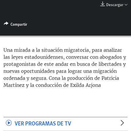
RADIO MARTÍ
Descargar
ESPECIALES
Compartir
MULTIMEDIA
ESPECIALES
EDITORIALES
LA REALIDAD DE LA VIVIENDA EN CUBA
SER VIEJO EN CUBA
Una mirada a la situación migratoria, para analizar
SÍGUENOS
las leyes estadounidenses, conversar con abogados y
KENTU-CUBANO
protagonistas de este andar en busca de libertades y
LOS SANTOS DE HIALEAH
nuevas oportunidades para lograr una migración
ordenada y segura. Cona la producción de Patricia
DESINFORMACIÓN RUSA EN AMÉRICA LATINA
Martínez y la conducción de Exilda Arjona
LA INVASIÓN DE RUSIA A UCRANIA
VER PROGRAMAS DE TV