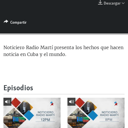
Descargar
RADIO MARTÍ
ESPECIALES
Compartir
MULTIMEDIA
ESPECIALES
EDITORIALES
LA REALIDAD DE LA VIVIENDA EN CUBA
SER VIEJO EN CUBA
Noticiero Radio Martí presenta los hechos que hacen
SÍGUENOS
noticia en Cuba y el mundo.
KENTU-CUBANO
LOS SANTOS DE HIALEAH
DESINFORMACIÓN RUSA EN AMÉRICA LATINA
Episodios
LA INVASIÓN DE RUSIA A UCRANIA