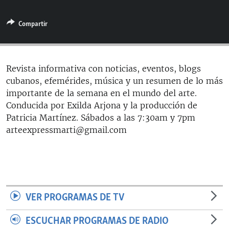
RADIO MARTÍ
Compartir
ESPECIALES
MULTIMEDIA
ESPECIALES
EDITORIALES
LA REALIDAD DE LA VIVIENDA EN CUBA
Revista informativa con noticias, eventos, blogs
cubanos, efemérides, música y un resumen de lo más
SER VIEJO EN CUBA
SÍGUENOS
importante de la semana en el mundo del arte.
KENTU-CUBANO
Conducida por Exilda Arjona y la producción de
Patricia Martínez. Sábados a las 7:30am y 7pm
LOS SANTOS DE HIALEAH
arteexpressmarti@gmail.com
DESINFORMACIÓN RUSA EN AMÉRICA LATINA
LA INVASIÓN DE RUSIA A UCRANIA
VER PROGRAMAS DE TV
ESCUCHAR PROGRAMAS DE RADIO