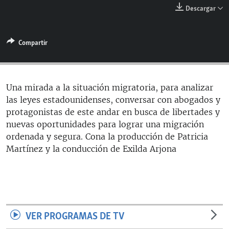
RADIO MARTÍ
Descargar
ESPECIALES
Compartir
MULTIMEDIA
ESPECIALES
EDITORIALES
LA REALIDAD DE LA VIVIENDA EN CUBA
SER VIEJO EN CUBA
Una mirada a la situación migratoria, para analizar
SÍGUENOS
las leyes estadounidenses, conversar con abogados y
KENTU-CUBANO
protagonistas de este andar en busca de libertades y
LOS SANTOS DE HIALEAH
nuevas oportunidades para lograr una migración
ordenada y segura. Cona la producción de Patricia
DESINFORMACIÓN RUSA EN AMÉRICA LATINA
Martínez y la conducción de Exilda Arjona
LA INVASIÓN DE RUSIA A UCRANIA
VER PROGRAMAS DE TV