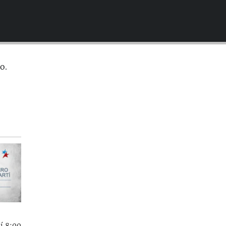
EMBED
o.
í 8:00