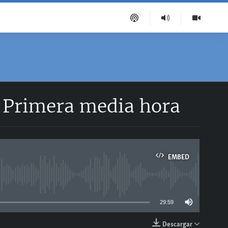
| Primera media hora
EMBED
able
29:59
Descargar