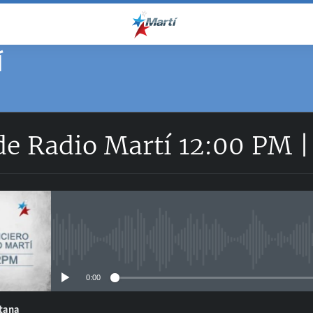
Í
de Radio Martí 12:00 PM 
No media source currently avail
0:00
ntana