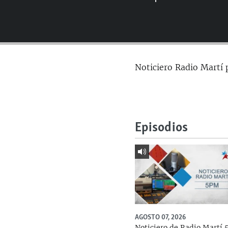
RADIO MARTÍ
ESPECIALES
MULTIMEDIA
ESPECIALES
EDITORIALES
LA REALIDAD DE LA VIVIENDA EN
Noticiero Radio Martí 
CUBA
SER VIEJO EN CUBA
KENTU-CUBANO
LOS SANTOS DE HIALEAH
Episodios
DESINFORMACIÓN RUSA EN
AMÉRICA LATINA
LA INVASIÓN DE RUSIA A UCRANIA
AGOSTO 07, 2026
Noticiero de Radio Martí 