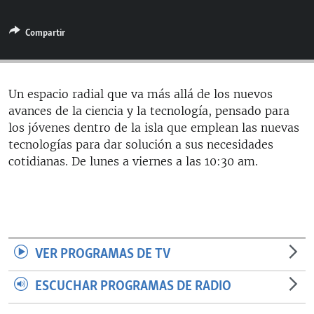
RADIO MARTÍ
Compartir
ESPECIALES
MULTIMEDIA
ESPECIALES
EDITORIALES
LA REALIDAD DE LA VIVIENDA EN CUBA
Un espacio radial que va más allá de los nuevos
avances de la ciencia y la tecnología, pensado para
SER VIEJO EN CUBA
SÍGUENOS
los jóvenes dentro de la isla que emplean las nuevas
KENTU-CUBANO
tecnologías para dar solución a sus necesidades
cotidianas. De lunes a viernes a las 10:30 am.
LOS SANTOS DE HIALEAH
DESINFORMACIÓN RUSA EN AMÉRICA LATINA
LA INVASIÓN DE RUSIA A UCRANIA
VER PROGRAMAS DE TV
ESCUCHAR PROGRAMAS DE RADIO