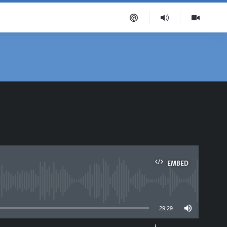
EMBED
able
29:29