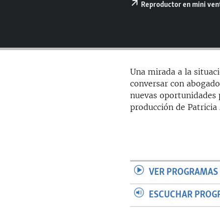
RADIO MARTÍ
Reproductor en mini ve
ESPECIALES
MULTIMEDIA
ESPECIALES
EDITORIALES
LA REALIDAD DE LA VIVIENDA EN
CUBA
Una mirada a la situaci
SER VIEJO EN CUBA
conversar con abogados
nuevas oportunidades p
KENTU-CUBANO
producción de Patricia
LOS SANTOS DE HIALEAH
DESINFORMACIÓN RUSA EN
AMÉRICA LATINA
LA INVASIÓN DE RUSIA A UCRANIA
VER PROGRAMAS 
ESCUCHAR PROG