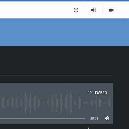
EMBED
able
29:29