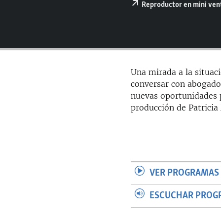
RADIO MARTÍ
Reproductor en mini ve
ESPECIALES
MULTIMEDIA
ESPECIALES
EDITORIALES
LA REALIDAD DE LA VIVIENDA EN
CUBA
Una mirada a la situaci
SER VIEJO EN CUBA
conversar con abogados
nuevas oportunidades p
KENTU-CUBANO
producción de Patricia
LOS SANTOS DE HIALEAH
DESINFORMACIÓN RUSA EN
AMÉRICA LATINA
LA INVASIÓN DE RUSIA A UCRANIA
VER PROGRAMAS 
ESCUCHAR PROG