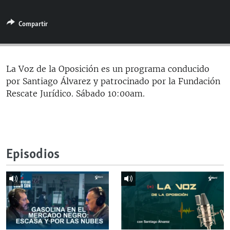
RADIO MARTÍ
Compartir
ESPECIALES
MULTIMEDIA
ESPECIALES
EDITORIALES
LA REALIDAD DE LA VIVIENDA EN CUBA
La Voz de la Oposición es un programa conducido
por Santiago Álvarez y patrocinado por la Fundación
SER VIEJO EN CUBA
SÍGUENOS
Rescate Jurídico. Sábado 10:00am.
KENTU-CUBANO
LOS SANTOS DE HIALEAH
DESINFORMACIÓN RUSA EN AMÉRICA LATINA
Episodios
LA INVASIÓN DE RUSIA A UCRANIA