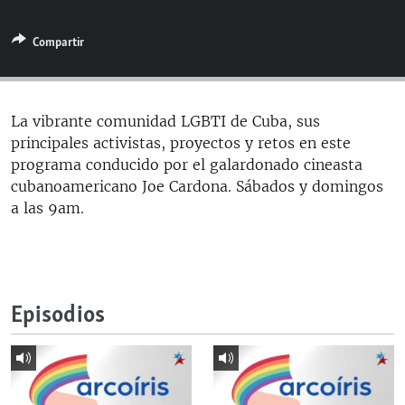
RADIO MARTÍ
Compartir
ESPECIALES
MULTIMEDIA
ESPECIALES
EDITORIALES
LA REALIDAD DE LA VIVIENDA EN CUBA
La vibrante comunidad LGBTI de Cuba, sus
principales activistas, proyectos y retos en este
SER VIEJO EN CUBA
SÍGUENOS
programa conducido por el galardonado cineasta
KENTU-CUBANO
cubanoamericano Joe Cardona. Sábados y domingos
a las 9am.
LOS SANTOS DE HIALEAH
DESINFORMACIÓN RUSA EN AMÉRICA LATINA
LA INVASIÓN DE RUSIA A UCRANIA
Episodios