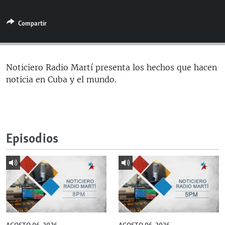
RADIO MARTÍ
Compartir
ESPECIALES
MULTIMEDIA
ESPECIALES
EDITORIALES
LA REALIDAD DE LA VIVIENDA EN CUBA
Noticiero Radio Martí presenta los hechos que hacen
noticia en Cuba y el mundo.
SER VIEJO EN CUBA
SÍGUENOS
KENTU-CUBANO
LOS SANTOS DE HIALEAH
Episodios
DESINFORMACIÓN RUSA EN AMÉRICA LATINA
LA INVASIÓN DE RUSIA A UCRANIA