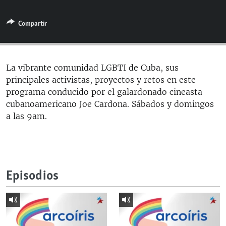
RADIO MARTÍ
Compartir
ESPECIALES
MULTIMEDIA
ESPECIALES
EDITORIALES
LA REALIDAD DE LA VIVIENDA EN CUBA
La vibrante comunidad LGBTI de Cuba, sus
principales activistas, proyectos y retos en este
SER VIEJO EN CUBA
SÍGUENOS
programa conducido por el galardonado cineasta
KENTU-CUBANO
cubanoamericano Joe Cardona. Sábados y domingos
a las 9am.
LOS SANTOS DE HIALEAH
DESINFORMACIÓN RUSA EN AMÉRICA LATINA
LA INVASIÓN DE RUSIA A UCRANIA
Episodios