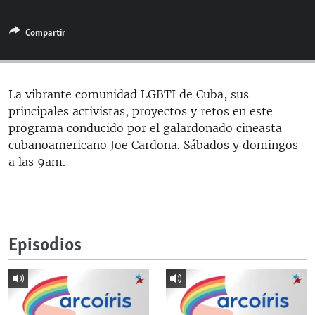
RADIO MARTÍ
Compartir
ESPECIALES
MULTIMEDIA
ESPECIALES
EDITORIALES
LA REALIDAD DE LA VIVIENDA EN CUBA
La vibrante comunidad LGBTI de Cuba, sus
principales activistas, proyectos y retos en este
SER VIEJO EN CUBA
SÍGUENOS
programa conducido por el galardonado cineasta
KENTU-CUBANO
cubanoamericano Joe Cardona. Sábados y domingos
a las 9am.
LOS SANTOS DE HIALEAH
DESINFORMACIÓN RUSA EN AMÉRICA LATINA
LA INVASIÓN DE RUSIA A UCRANIA
Episodios