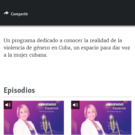
RADIO MARTÍ
Compartir
ESPECIALES
MULTIMEDIA
ESPECIALES
EDITORIALES
LA REALIDAD DE LA VIVIENDA EN CUBA
Un programa dedicado a conocer la realidad de la
violencia de género en Cuba, un espacio para dar voz
SER VIEJO EN CUBA
SÍGUENOS
a la mujer cubana.
KENTU-CUBANO
LOS SANTOS DE HIALEAH
DESINFORMACIÓN RUSA EN AMÉRICA LATINA
Episodios
LA INVASIÓN DE RUSIA A UCRANIA