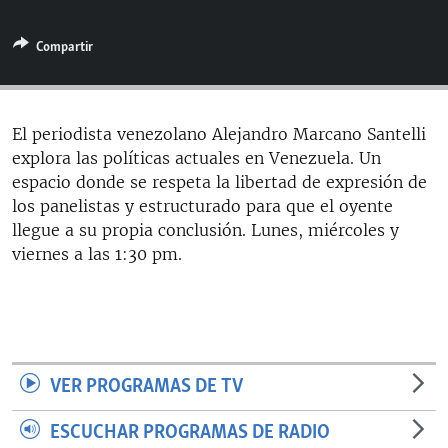
RADIO MARTÍ
Compartir
ESPECIALES
MULTIMEDIA
ESPECIALES
EDITORIALES
LA REALIDAD DE LA VIVIENDA EN CUBA
El periodista venezolano Alejandro Marcano Santelli
explora las políticas actuales en Venezuela. Un
SER VIEJO EN CUBA
SÍGUENOS
espacio donde se respeta la libertad de expresión de
KENTU-CUBANO
los panelistas y estructurado para que el oyente
llegue a su propia conclusión. Lunes, miércoles y
LOS SANTOS DE HIALEAH
viernes a las 1:30 pm.
DESINFORMACIÓN RUSA EN AMÉRICA LATINA
LA INVASIÓN DE RUSIA A UCRANIA
VER PROGRAMAS DE TV
ESCUCHAR PROGRAMAS DE RADIO