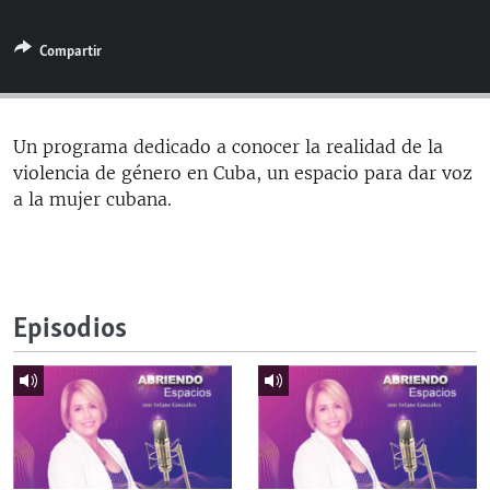
RADIO MARTÍ
Compartir
ESPECIALES
MULTIMEDIA
ESPECIALES
EDITORIALES
LA REALIDAD DE LA VIVIENDA EN CUBA
Un programa dedicado a conocer la realidad de la
violencia de género en Cuba, un espacio para dar voz
SER VIEJO EN CUBA
SÍGUENOS
a la mujer cubana.
KENTU-CUBANO
LOS SANTOS DE HIALEAH
DESINFORMACIÓN RUSA EN AMÉRICA LATINA
Episodios
LA INVASIÓN DE RUSIA A UCRANIA