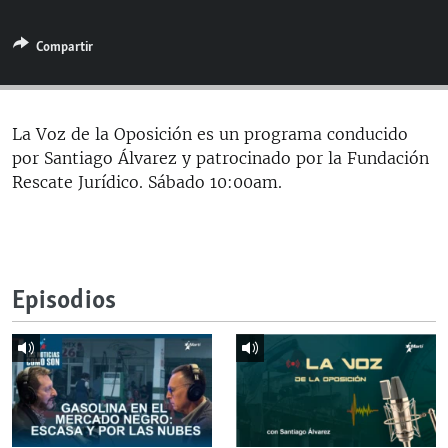
RADIO MARTÍ
Compartir
ESPECIALES
MULTIMEDIA
ESPECIALES
EDITORIALES
LA REALIDAD DE LA VIVIENDA EN CUBA
La Voz de la Oposición es un programa conducido
por Santiago Álvarez y patrocinado por la Fundación
SER VIEJO EN CUBA
SÍGUENOS
Rescate Jurídico. Sábado 10:00am.
KENTU-CUBANO
LOS SANTOS DE HIALEAH
DESINFORMACIÓN RUSA EN AMÉRICA LATINA
Episodios
LA INVASIÓN DE RUSIA A UCRANIA