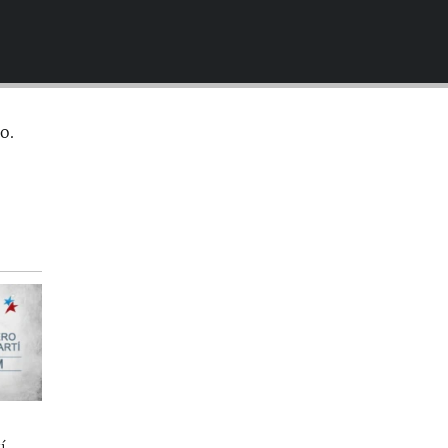
EMBED
o.
í