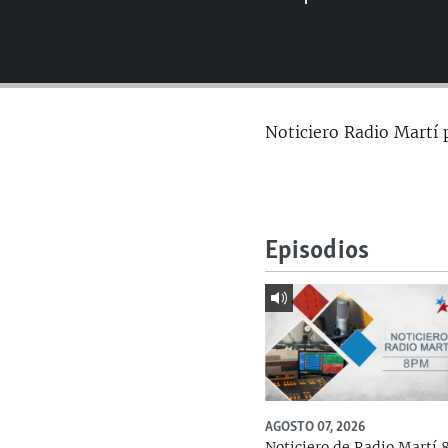
RADIO MARTÍ
ESPECIALES
MULTIMEDIA
ESPECIALES
EDITORIALES
LA REALIDAD DE LA VIVIENDA EN
Noticiero Radio Martí 
CUBA
SER VIEJO EN CUBA
KENTU-CUBANO
LOS SANTOS DE HIALEAH
Episodios
DESINFORMACIÓN RUSA EN
AMÉRICA LATINA
LA INVASIÓN DE RUSIA A UCRANIA
AGOSTO 07, 2026
Noticiero de Radio Martí 