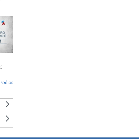
í
isodios