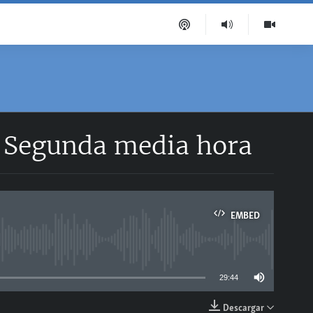
| Segunda media hora
EMBED
able
29:44
Descargar