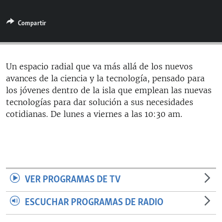
RADIO MARTÍ
Compartir
ESPECIALES
MULTIMEDIA
ESPECIALES
EDITORIALES
LA REALIDAD DE LA VIVIENDA EN CUBA
Un espacio radial que va más allá de los nuevos
avances de la ciencia y la tecnología, pensado para
SER VIEJO EN CUBA
SÍGUENOS
los jóvenes dentro de la isla que emplean las nuevas
KENTU-CUBANO
tecnologías para dar solución a sus necesidades
cotidianas. De lunes a viernes a las 10:30 am.
LOS SANTOS DE HIALEAH
DESINFORMACIÓN RUSA EN AMÉRICA LATINA
LA INVASIÓN DE RUSIA A UCRANIA
VER PROGRAMAS DE TV
ESCUCHAR PROGRAMAS DE RADIO