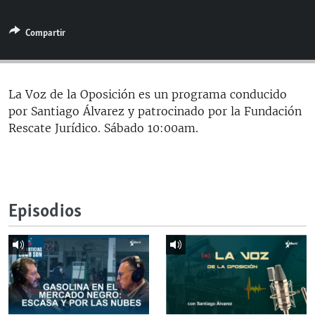
RADIO MARTÍ
Compartir
ESPECIALES
MULTIMEDIA
ESPECIALES
EDITORIALES
LA REALIDAD DE LA VIVIENDA EN CUBA
La Voz de la Oposición es un programa conducido
por Santiago Álvarez y patrocinado por la Fundación
SER VIEJO EN CUBA
SÍGUENOS
Rescate Jurídico. Sábado 10:00am.
KENTU-CUBANO
LOS SANTOS DE HIALEAH
DESINFORMACIÓN RUSA EN AMÉRICA LATINA
Episodios
LA INVASIÓN DE RUSIA A UCRANIA