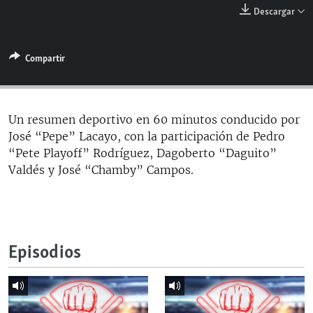
RADIO MARTÍ
Descargar
ESPECIALES
Compartir
MULTIMEDIA
ESPECIALES
EDITORIALES
LA REALIDAD DE LA VIVIENDA EN CUBA
SER VIEJO EN CUBA
Un resumen deportivo en 60 minutos conducido por
SÍGUENOS
José “Pepe” Lacayo, con la participación de Pedro
KENTU-CUBANO
“Pete Playoff” Rodríguez, Dagoberto “Daguito”
LOS SANTOS DE HIALEAH
Valdés y José “Chamby” Campos.
DESINFORMACIÓN RUSA EN AMÉRICA LATINA
LA INVASIÓN DE RUSIA A UCRANIA
Episodios