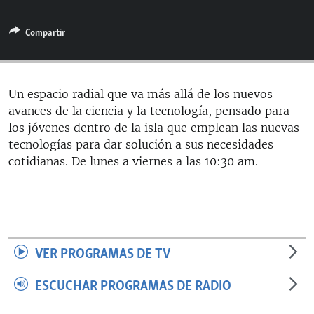
RADIO MARTÍ
Compartir
ESPECIALES
MULTIMEDIA
ESPECIALES
EDITORIALES
LA REALIDAD DE LA VIVIENDA EN CUBA
Un espacio radial que va más allá de los nuevos
avances de la ciencia y la tecnología, pensado para
SER VIEJO EN CUBA
SÍGUENOS
los jóvenes dentro de la isla que emplean las nuevas
KENTU-CUBANO
tecnologías para dar solución a sus necesidades
cotidianas. De lunes a viernes a las 10:30 am.
LOS SANTOS DE HIALEAH
DESINFORMACIÓN RUSA EN AMÉRICA LATINA
LA INVASIÓN DE RUSIA A UCRANIA
VER PROGRAMAS DE TV
ESCUCHAR PROGRAMAS DE RADIO