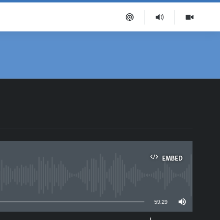
EMBED
able
59:29