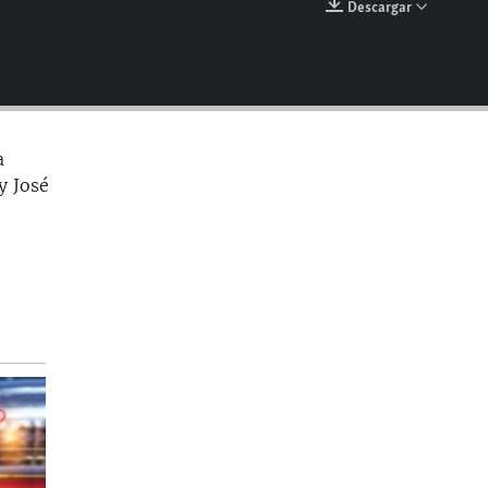
Descargar
EMBED
a
y José