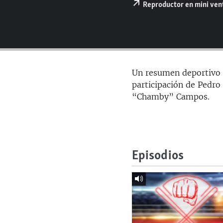
RADIO MARTÍ
Reproductor en mini ve
ESPECIALES
MULTIMEDIA
ESPECIALES
EDITORIALES
LA REALIDAD DE LA VIVIENDA EN
CUBA
Un resumen deportivo 
SER VIEJO EN CUBA
participación de Pedro
“Chamby” Campos.
KENTU-CUBANO
LOS SANTOS DE HIALEAH
DESINFORMACIÓN RUSA EN
AMÉRICA LATINA
Episodios
LA INVASIÓN DE RUSIA A UCRANIA