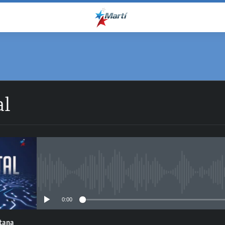
al
No media source currently avail
0:00
ntana