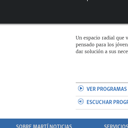
RADIO MARTÍ
ESPECIALES
MULTIMEDIA
ESPECIALES
EDITORIALES
LA REALIDAD DE LA VIVIENDA EN
Un espacio radial que v
CUBA
pensado para los jóven
SER VIEJO EN CUBA
dar solución a sus nece
KENTU-CUBANO
LOS SANTOS DE HIALEAH
DESINFORMACIÓN RUSA EN
AMÉRICA LATINA
VER PROGRAMAS 
LA INVASIÓN DE RUSIA A UCRANIA
ESCUCHAR PROG
SOBRE MARTÍ NOTICIAS
SERVICIO