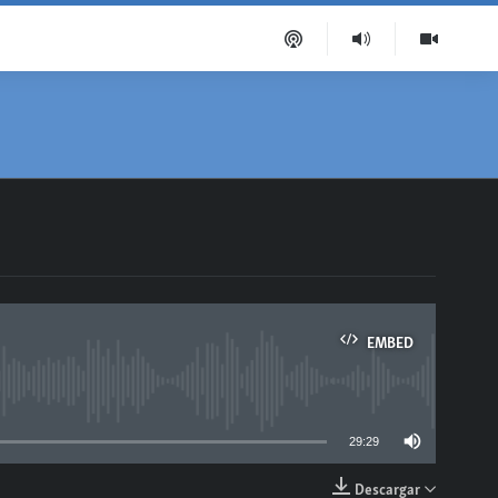
EMBED
able
29:29
Descargar