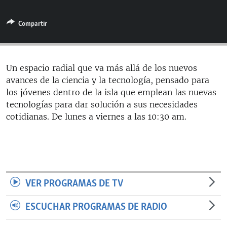
RADIO MARTÍ
Compartir
ESPECIALES
MULTIMEDIA
ESPECIALES
EDITORIALES
LA REALIDAD DE LA VIVIENDA EN CUBA
Un espacio radial que va más allá de los nuevos
avances de la ciencia y la tecnología, pensado para
SER VIEJO EN CUBA
SÍGUENOS
los jóvenes dentro de la isla que emplean las nuevas
KENTU-CUBANO
tecnologías para dar solución a sus necesidades
cotidianas. De lunes a viernes a las 10:30 am.
LOS SANTOS DE HIALEAH
DESINFORMACIÓN RUSA EN AMÉRICA LATINA
LA INVASIÓN DE RUSIA A UCRANIA
VER PROGRAMAS DE TV
ESCUCHAR PROGRAMAS DE RADIO